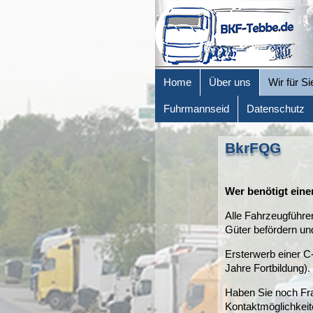
Home
Über uns
Wir für Si
Fuhrmannseid
Datenschutz
BkrFQG
Wer benötigt e
Alle Fahrzeugführer
Güter befördern un
Ersterwerb einer C-
Jahre Fortbildung).
Haben Sie noch Fra
Kontaktmöglichkeite