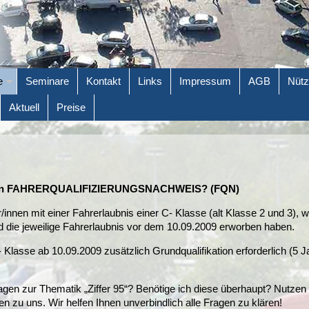
e
Seminare
Kontakt
Links
Impressum
AGB
Nütz
Aktuell
Preise
inen FAHRERQUALIFIZIERUNGSNACHWEIS? (FQN)
/innen mit einer Fahrerlaubnis einer C- Klasse (alt Klasse 2 und 3), 
d die jeweilige Fahrerlaubnis vor dem 10.09.2009 erworben haben.
 Klasse ab 10.09.2009 zusätzlich Grundqualifikation erforderlich (5 Ja
gen zur Thematik „Ziffer 95“? Benötige ich diese überhaupt? Nutzen 
n zu uns. Wir helfen Ihnen unverbindlich alle Fragen zu klären!